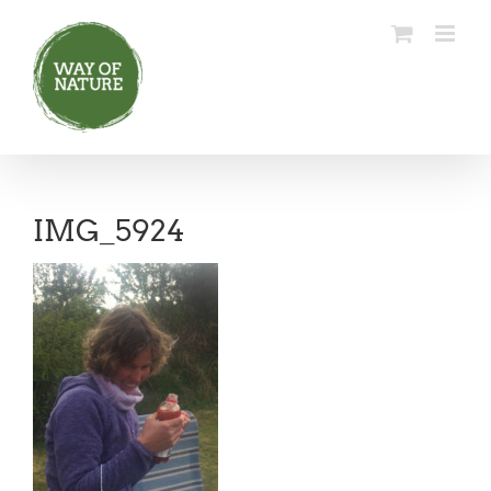
Ga
naar
inhoud
IMG_5924