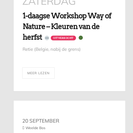
ZATERDAG
1-daagse Workshop Way of
Nature – Kleuren van de
herfst
UITVERKOCHT
Retie (Belgie, nabij de grens)
MEER LEZEN
20 SEPTEMBER
Weelde Bos