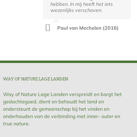
hebben. In mij heeft het iets
natuur gericht en heb zin om
wezenlijks verschoven.
daar te zijn.
Paul van Mechelen (2016)
Jeske
WAY OF NATURE LAGE LANDEN
Way of Nature Lage Landen verspreidt en borgt het
gedachtegoed, dient en behoudt het land en
ondersteunt de gemeenschap bij het vinden en
onderhouden van de verbinding met
inner- outer
en
true nature
.