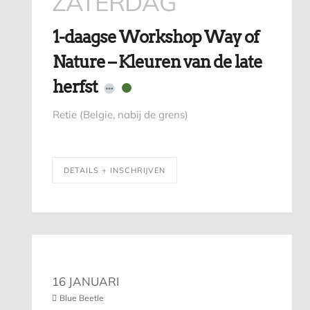
ZATERDAG
1-daagse Workshop Way of
Nature – Kleuren van de late
herfst
Retie (Belgie, nabij de grens)
DETAILS + INSCHRIJVEN
16 JANUARI
Blue Beetle