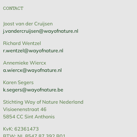
CONTACT
Joost van der Cruijsen
j.vandercruijsen@wayofnature.nl
Richard Wentzel
r.wentzel@wayofnature.nl
Annemieke Wiercx
a.wiercx@wayofnature.nl
Karen Segers
k.segers@wayofnature.be
Stichting Way of Nature Nederland
Visioenenstraat 46
5854 CC Sint Anthonis
KvK: 62361473
BTW: NL 8547 87 392 B01