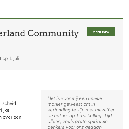
ederland Community
MEER INFO
op 1 juli!
Het is voor mij een unieke
Ik heb het als laagdrempelig
Keep up this wonderful spirit.
erscheid
manier geweest om in
ervaren. Erg naturel en
Dank dat ik erbij mocht zijn!
verbinding te zijn met mezelf en
informeel en toch intensief. Het
lijke
de natuur op Terschelling. Tijd
is al weer een beetje naar de
n over een
Regine
alleen, zoals grote spirituele
achtergrond en toch ben ik door
denkers voor ons gedaan
deze dagen weer meer op de