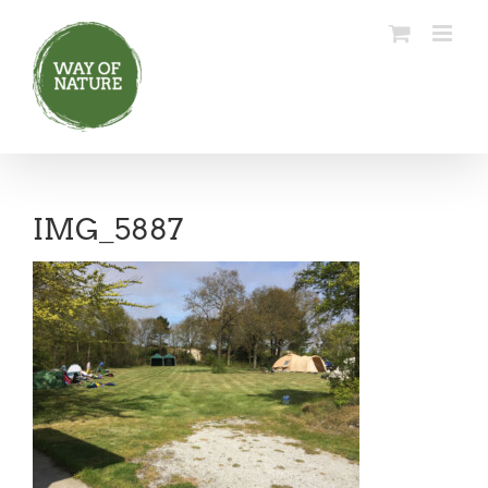
Ga
naar
inhoud
IMG_5887