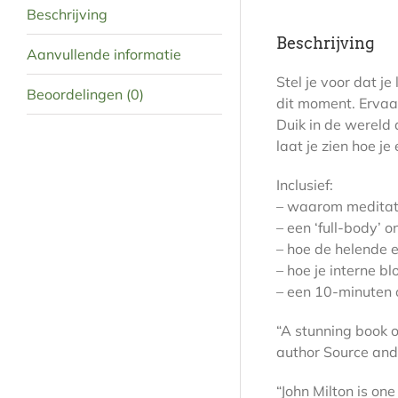
Beschrijving
Beschrijving
Aanvullende informatie
Stel je voor dat j
Beoordelingen (0)
dit moment. Ervaar
Duik in de wereld 
laat je zien hoe j
Inclusief:
– waarom meditatie
– een ‘full-body’ 
– hoe de helende 
– hoe je interne b
– een 10-minuten o
“A stunning book o
author Source and
“John Milton is on