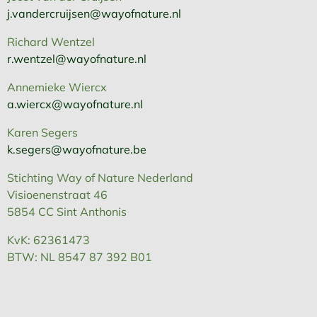
j.vandercruijsen@wayofnature.nl
Richard Wentzel
r.wentzel@wayofnature.nl
Annemieke Wiercx
a.wiercx@wayofnature.nl
Karen Segers
k.segers@wayofnature.be
Stichting Way of Nature Nederland
Visioenenstraat 46
5854 CC Sint Anthonis
KvK: 62361473
BTW: NL 8547 87 392 B01