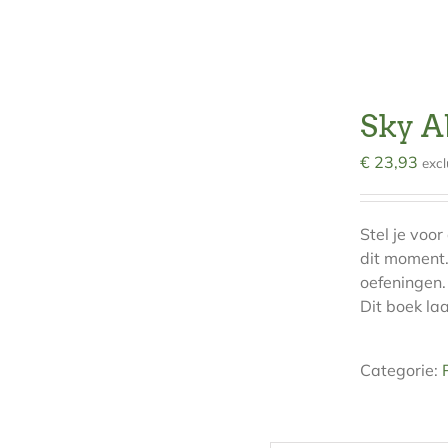
Sky A
€
23,93
exc
Stel je voo
dit moment.
oefeningen.
Dit boek la
Categorie: