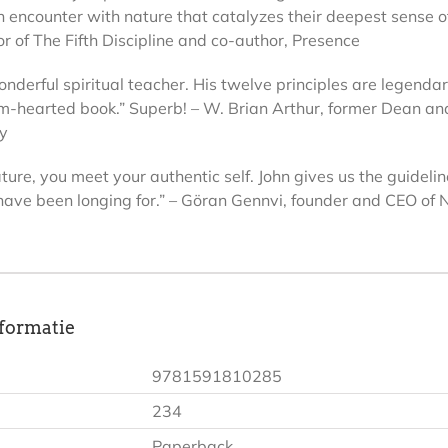
n encounter with nature that catalyzes their deepest sense o
r of The Fifth Discipline and co-author, Presence
wonderful spiritual teacher. His twelve principles are legen
m-hearted book.” Superb! – W. Brian Arthur, former Dean and
ty
re, you meet your authentic self. John gives us the guideline
 have been longing for.” – Göran Gennvi, founder and CEO o
formatie
9781591810285
234
Paperback