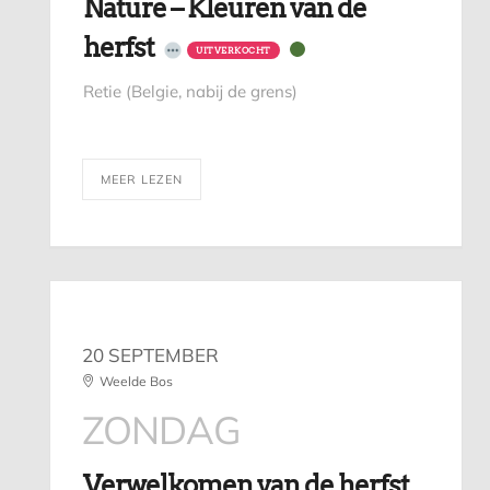
Nature – Kleuren van de
herfst
UITVERKOCHT
Retie (Belgie, nabij de grens)
MEER LEZEN
20 SEPTEMBER
Weelde Bos
ZONDAG
Verwelkomen van de herfst