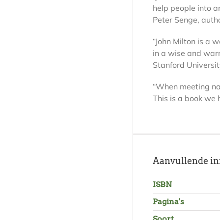
help people into a
Peter Senge, autho
“John Milton is a 
in a wise and war
Stanford Universi
“When meeting natu
This is a book we
Aanvullende in
ISBN
Pagina's
Soort