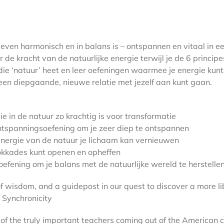
e leven harmonisch en in balans is – ontspannen en vitaal in 
 de kracht van de natuurlijke energie terwijl je de 6 princip
die ‘natuur’ heet en leer oefeningen waarmee je energie kunt
e een diepgaande, nieuwe relatie met jezelf aan kunt gaan.
 in de natuur zo krachtig is voor transformatie
ontspanningsoefening om je zeer diep te ontspannen
energie van de natuur je lichaam kan vernieuwen
lokkades kunt openen en opheffen
efening om je balans met de natuurlijke wereld te herstelle
f wisdom, and a guidepost in our quest to discover a more li
 Synchronicity
e of the truly important teachers coming out of the American 