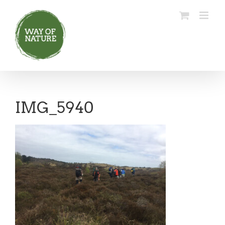
Ga
naar
inhoud
IMG_5940