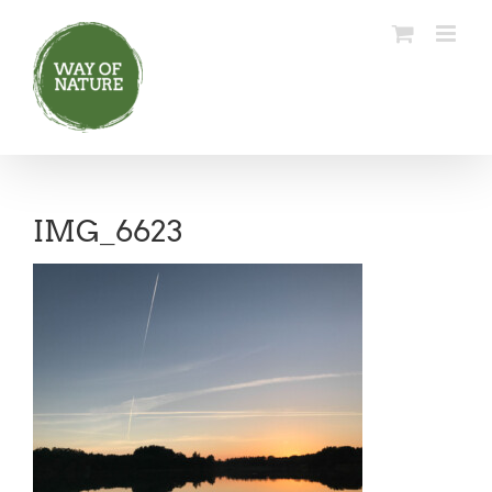
Ga
naar
inhoud
IMG_6623