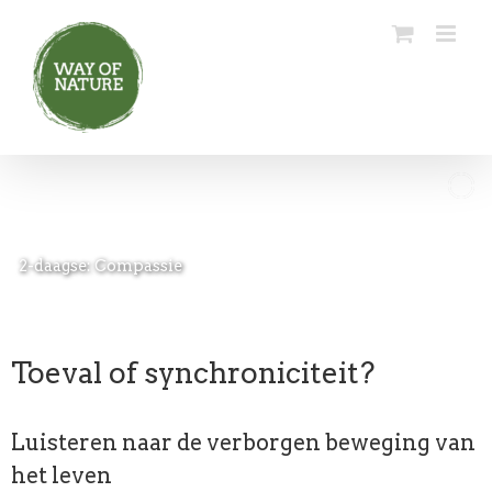
Ga
naar
inhoud
2-daagse: Compassie
Toeval of synchroniciteit?
Luisteren naar de verborgen beweging van
het leven