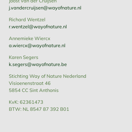
Joost van der Cruijsen
j.vandercruijsen@wayofnature.nl
Richard Wentzel
r.wentzel@wayofnature.nl
Annemieke Wiercx
a.wiercx@wayofnature.nl
Karen Segers
k.segers@wayofnature.be
Stichting Way of Nature Nederland
Visioenenstraat 46
5854 CC Sint Anthonis
KvK: 62361473
BTW: NL 8547 87 392 B01