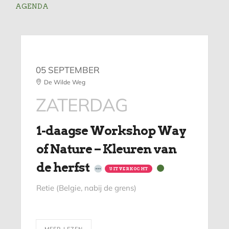
AGENDA
05 SEPTEMBER
De Wilde Weg
ZATERDAG
1-daagse Workshop Way
of Nature – Kleuren van
de herfst
UITVERKOCHT
Retie (Belgie, nabij de grens)
MEER LEZEN