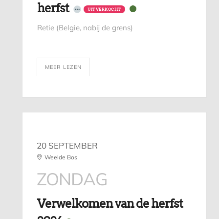
herfst
UITVERKOCHT
Retie (Belgie, nabij de grens)
MEER LEZEN
20 SEPTEMBER
Weelde Bos
ZONDAG
Verwelkomen van de herfst