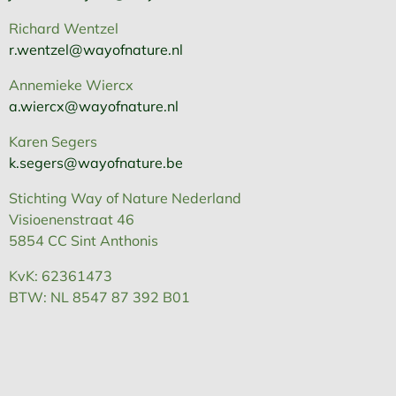
Richard Wentzel
r.wentzel@wayofnature.nl
Annemieke Wiercx
a.wiercx@wayofnature.nl
Karen Segers
k.segers@wayofnature.be
Stichting Way of Nature Nederland
Visioenenstraat 46
5854 CC Sint Anthonis
KvK: 62361473
BTW: NL 8547 87 392 B01