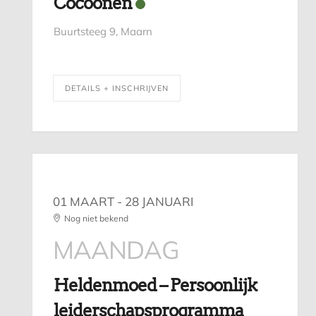
Cocoonen
Buurtsteeg 9, Maarn
DETAILS + INSCHRIJVEN
01 MAART
- 28 JANUARI
Nog niet bekend
MAANDAG
Heldenmoed – Persoonlijk
leiderschapsprogramma