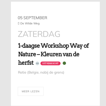
05 SEPTEMBER
De Wilde Weg
ZATERDAG
1-daagse Workshop Way of
Nature – Kleuren van de
herfst
UITVERKOCHT
Retie (Belgie, nabij de grens)
MEER LEZEN