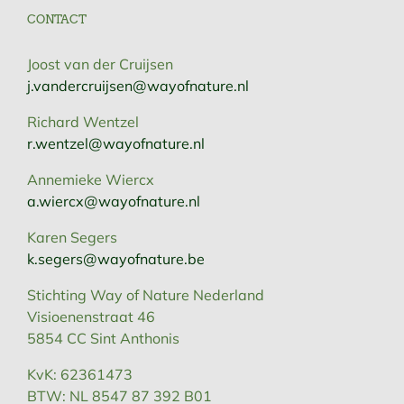
CONTACT
Joost van der Cruijsen
j.vandercruijsen@wayofnature.nl
Richard Wentzel
r.wentzel@wayofnature.nl
Annemieke Wiercx
a.wiercx@wayofnature.nl
Karen Segers
k.segers@wayofnature.be
Stichting Way of Nature Nederland
Visioenenstraat 46
5854 CC Sint Anthonis
KvK: 62361473
BTW: NL 8547 87 392 B01