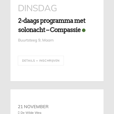
DINSDAG
2-daags programma met
solonacht – Compassie
Buurtsteeg 9, Maarn
DETAILS + INSCHRIJVEN
21 NOVEMBER
De Wilde Weg