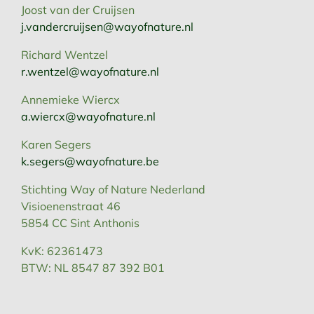
Joost van der Cruijsen
j.vandercruijsen@wayofnature.nl
Richard Wentzel
r.wentzel@wayofnature.nl
Annemieke Wiercx
a.wiercx@wayofnature.nl
Karen Segers
k.segers@wayofnature.be
Stichting Way of Nature Nederland
Visioenenstraat 46
5854 CC Sint Anthonis
KvK: 62361473
BTW: NL 8547 87 392 B01